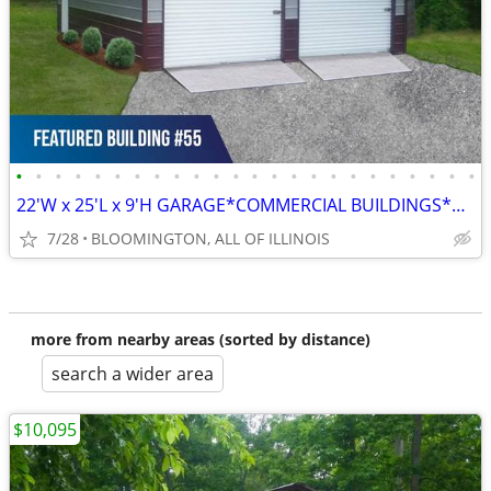
•
•
•
•
•
•
•
•
•
•
•
•
•
•
•
•
•
•
•
•
•
•
•
•
22'W x 25'L x 9'H GARAGE*COMMERCIAL BUILDINGS*BARNS*RV COVERS
7/28
BLOOMINGTON, ALL OF ILLINOIS
more from nearby areas (sorted by distance)
search a wider area
$10,095